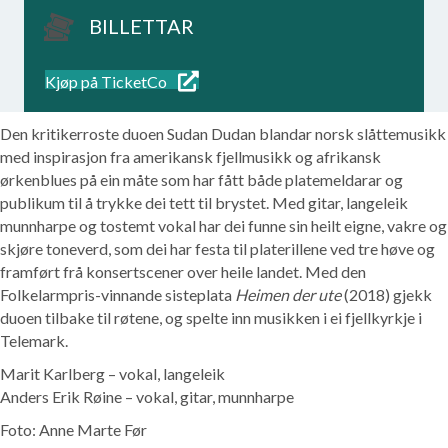
BILLETTAR
Kjøp på TicketCo
Den kritikerroste duoen Sudan Dudan blandar norsk slåttemusikk
med inspirasjon fra amerikansk fjellmusikk og afrikansk
ørkenblues på ein måte som har fått både platemeldarar og
publikum til å trykke dei tett til brystet. Med gitar, langeleik
munnharpe og tostemt vokal har dei funne sin heilt eigne, vakre og
skjøre toneverd, som dei har festa til platerillene ved tre høve og
framført frå konsertscener over heile landet. Med den
Folkelarmpris-vinnande sisteplata
Heimen der ute
(2018) gjekk
duoen tilbake til røtene, og spelte inn musikken i ei fjellkyrkje i
Telemark.
Marit Karlberg – vokal, langeleik
Anders Erik Røine – vokal, gitar, munnharpe
Foto: Anne Marte Før