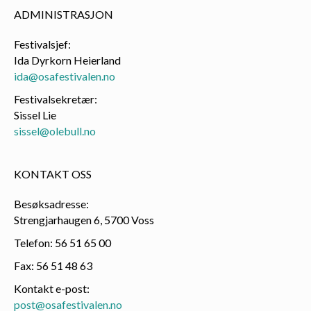
ADMINISTRASJON
Festivalsjef:
Ida Dyrkorn Heierland
ida@osafestivalen.no
Festivalsekretær:
Sissel Lie
sissel@olebull.no
KONTAKT OSS
Besøksadresse:
Strengjarhaugen 6, 5700 Voss
Telefon: 56 51 65 00
Fax: 56 51 48 63
Kontakt e-post:
post@osafestivalen.no