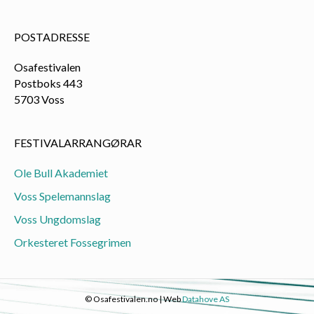
POSTADRESSE
Osafestivalen
Postboks 443
5703 Voss
FESTIVALARRANGØRAR
Ole Bull Akademiet
Voss Spelemannslag
Voss Ungdomslag
Orkesteret Fossegrimen
© Osafestivalen.no | Web
Datahove AS