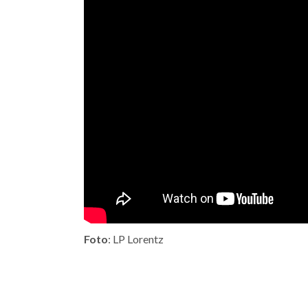
Foto
: LP Lorentz