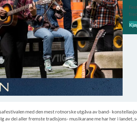
Fest
fre
Kjø
afestivalen med den mest rotnorske utgåva av band- konstellasjona
elg av dei aller fremste tradisjons- musikarane me har her i landet,