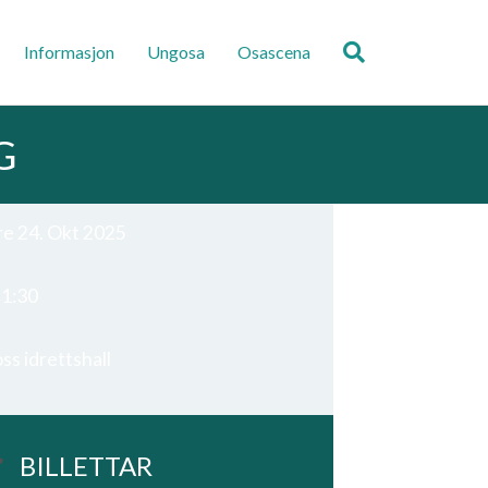
Informasjon
Ungosa
Osascena
G
re 24. Okt 2025
1:30
ss idrettshall
BILLETTAR