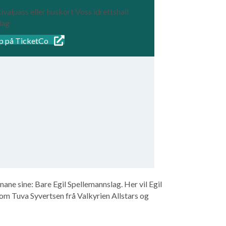
ivalpass eller huskort Voss idrettshall
dag
p på TicketCo
ne sine: Bare Egil Spellemannslag. Her vil Egil
 som Tuva Syvertsen frå Valkyrien Allstars og