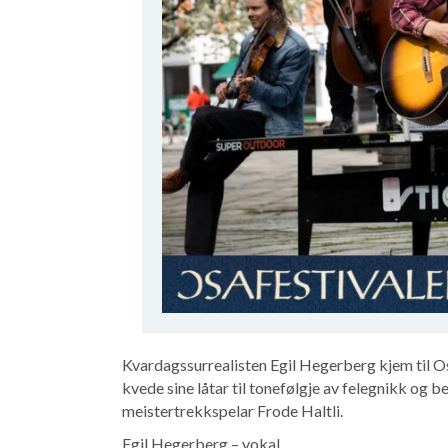
Kvardagssurrealisten Egil Hegerberg kjem til Os
kvede sine låtar til tonefølgje av felegnikk og b
meistertrekkspelar Frode Haltli.
Egil Hegerberg – vokal