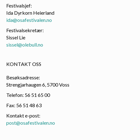
Festivalsjef:
Ida Dyrkorn Heierland
ida@osafestivalen.no
Festivalsekretær:
Sissel Lie
sissel@olebull.no
KONTAKT OSS
Besøksadresse:
Strengjarhaugen 6, 5700 Voss
Telefon: 56 51 65 00
Fax: 56 51 48 63
Kontakt e-post:
post@osafestivalen.no