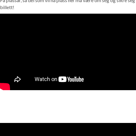
Få plassar, så dei som vil ha plass her må være om seg og sikre seg
billett!