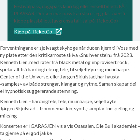
Festivalpass, dagspass laurdag eller enkeltbillett. FÅ
PLASSAR. Dei som har pass kan sikre seg plass ved å
kjøpe plassbillett (avgrensa tal i sal på TicketCo)
Kjøp på TicketCo
Forventningane er sjølvsagt skyhøge når duoen kjem til Voss med
ny plate etter den kritikarroste skiva «Snu hver stein» frå 2023.
Kenneth Lien, med røter frå black metal og improvisert rock,
spelar alt frå hardingfele og fele, til seljefløyte og munnharpe.
Center of the Universe, eller Jørgen Skjulstad, har hausta
«samples» av både strengar, klangar og rytme. Saman skapar dei
ei hypnotisk suggererande stemning.
Kenneth Lien – hardingfele, fele, munnharpe, seljefløyte
Jørgen Skjulstad – trommemaskin, synth, samplar, innspeling og
miksing
Konserten er i GARASJEN vis a vis Osasalen, Ole Bull akademiet –
ta gjerne på ei god jakke