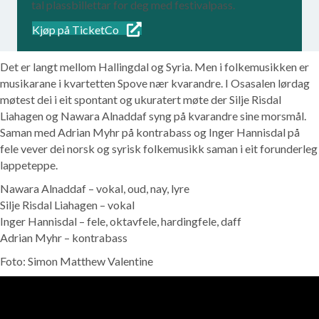
tal plassbillettar for deg med festivalpass.
Kjøp på TicketCo
Det er langt mellom Hallingdal og Syria. Men i folkemusikken er
musikarane i kvartetten Spove nær kvarandre. I Osasalen lørdag
møtest dei i eit spontant og ukuratert møte der Silje Risdal
Liahagen og Nawara Alnaddaf syng på kvarandre sine morsmål.
Saman med Adrian Myhr på kontrabass og Inger Hannisdal på
fele vever dei norsk og syrisk folkemusikk saman i eit forunderleg
lappeteppe.
Nawara Alnaddaf – vokal, oud, nay, lyre
Silje Risdal Liahagen – vokal
Inger Hannisdal – fele, oktavfele, hardingfele, daff
Adrian Myhr – kontrabass
Foto: Simon Matthew Valentine