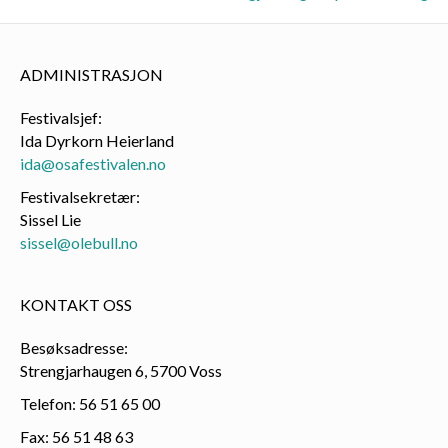
ADMINISTRASJON
Festivalsjef:
Ida Dyrkorn Heierland
ida@osafestivalen.no
Festivalsekretær:
Sissel Lie
sissel@olebull.no
KONTAKT OSS
Besøksadresse:
Strengjarhaugen 6, 5700 Voss
Telefon: 56 51 65 00
Fax: 56 51 48 63