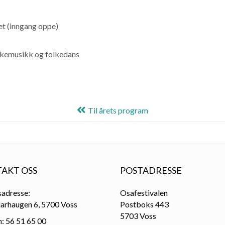
et (inngang oppe)
olkemusikk og folkedans
Til årets program
AKT OSS
POSTADRESSE
adresse:
Osafestivalen
jarhaugen 6, 5700 Voss
Postboks 443
5703 Voss
n: 56 51 65 00