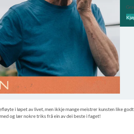
Gra
Kjø
efløyte i løpet av livet, men ikkje mange meistrer kunsten like god
 med og lær nokre triks frå ein av dei beste i faget!