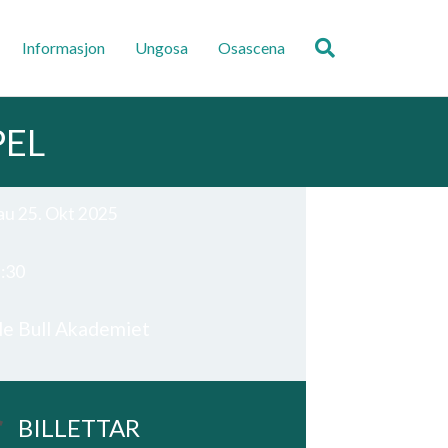
Informasjon
Ungosa
Osascena
PEL
au 25. Okt 2025
:30
le Bull Akademiet
BILLETTAR