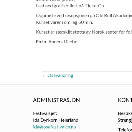
Last ned gratisbillett på TicketCo
Oppmøte ved resepsjonen på Ole Bull Akademi
Kurset varer i om lag 50 min.
Kurset er særskilt støtta av Norsk senter for f
Foto
: Anders Lillebo
POSTS
← Osavandring
NAVIGATION
ADMINISTRASJON
KONT
Festivalsjef:
Besøks
Ida Dyrkorn Heierland
Streng
ida@osafestivalen.no
Telefo