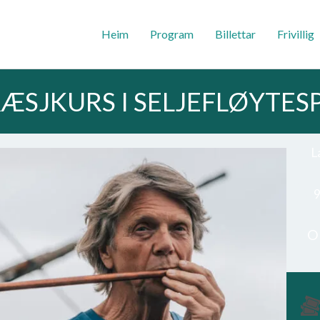
Heim
Program
Billettar
Frivillig
ÆSJKURS I SELJEFLØYTES
L
9
O