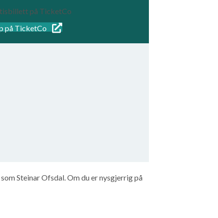
tisbillett på TicketCo
p på TicketCo
t som Steinar Ofsdal. Om du er nysgjerrig på